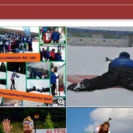
( S 6 - 13 )
( S 10 - 13 )
( S 12 ) bei Rocco Walther
Straße 70, 01773 Altenberg
sonplanung
enberg OT Zinnwald
lerhauer Weg 10, 01773 Altenberg